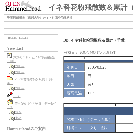
イネ科花粉飛散数＆累計
千葉県船橋市（東邦大学）のイネ科花粉飛散状況
HOME
|
LOGIN
DB: イネ科花粉飛散数＆累計（千葉）
View List
作成日：
2005/04/06 17:45:56 JST
東京のスギ・ヒノキ花粉飛散数
＆累計
2005年
年月日
2005/03/20
2006年
曜日
日
イネ科花粉飛散数＆累計（千
葉）
天気
曇り
2005年
最高気温
11.4
日記
苦手な物（化学物質）データベ
ース
場所
製品
船橋市<br>（ダーラム型）
船橋市（ロータリー型）
Hammerheadのご案内