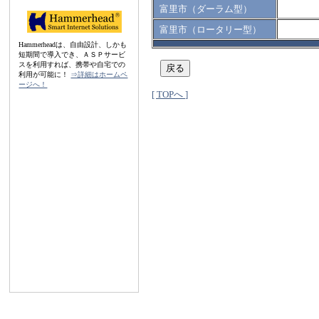
富里市（ダーラム型）
富里市（ロータリー型）
Hammerheadは、自由設計、しかも
短期間で導入でき、ＡＳＰサービ
スを利用すれば、携帯や自宅での
利用が可能に！
⇒詳細はホームペ
ージへ！
[ TOPへ ]