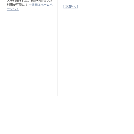
スを利用すれば、携帯や自宅での
利用が可能に！
⇒詳細はホームペ
[ TOPへ ]
ージへ！