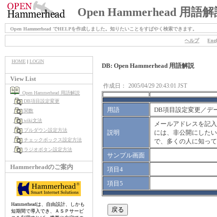
Open Hammerhead 用語
Open Hammerhead でHELPを作成しました。知りたいことをすばやく検索できます。
ヘルプ
Engl
HOME
|
LOGIN
DB: Open Hammerhead 用語解説
View List
作成日：
2005/04/29 20:43:01 JST
Open Hammerhead 用語解説
DB項目設定変更
用語
DB項目設定変更／デ
関数
wiki文法
メールアドレスを記入す
プルダウン設定方法
説明
には、非公開にしたい
チェックボックス設定方法
で、多くの人に知って
ラジオボタン設定方法
サンプル画面
Hammerheadのご案内
項目4
項目5
Hammerheadは、自由設計、しかも
短期間で導入でき、ＡＳＰサービ