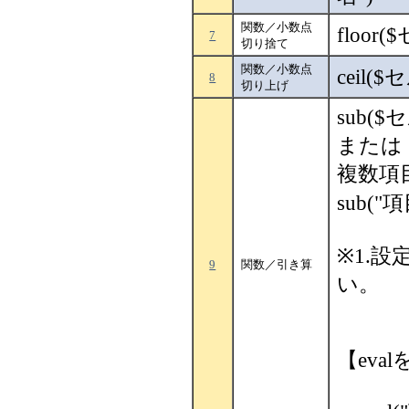
関数／小数点
floor
7
切り捨て
関数／小数点
ceil(
8
切り上げ
sub(
または 
複数項
sub("
※1.
9
関数／引き算
い。
【eva