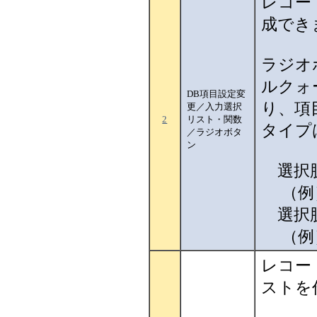
レコー
成でき
ラジオボ
ルクォ
DB項目設定変
り、項
更／入力選択
2
リスト・関数
タイプ
／ラジオボタ
ン
選択肢
（例） r
選択肢
（例）vra
レコー
ストを