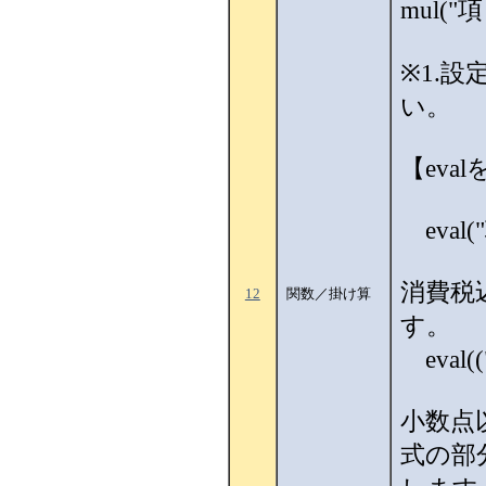
mul("
※1.
い。
【eva
eval(
消費税
12
関数／掛け算
す。
eval((
小数点
式の部