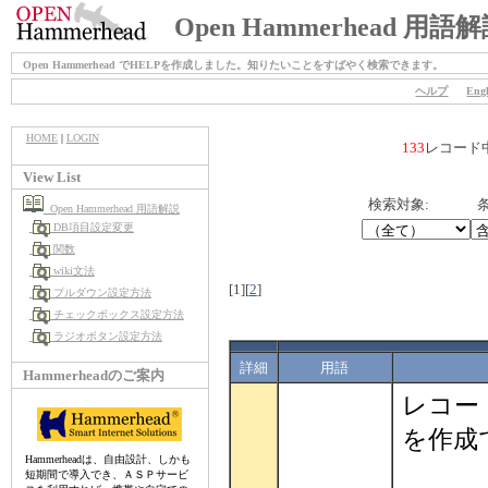
Open Hammerhead 用語
Open Hammerhead でHELPを作成しました。知りたいことをすばやく検索できます。
ヘルプ
Engl
HOME
|
LOGIN
133
レコード
View List
検索対象:
条
Open Hammerhead 用語解説
DB項目設定変更
関数
wiki文法
[1]
[
2
]
プルダウン設定方法
チェックボックス設定方法
ラジオボタン設定方法
詳細
用語
Hammerheadのご案内
レコー
を作成
Hammerheadは、自由設計、しかも
短期間で導入でき、ＡＳＰサービ