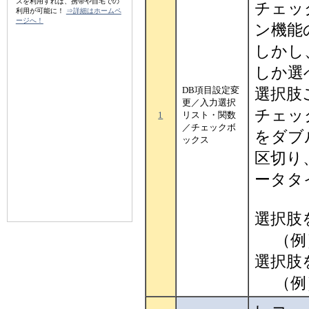
スを利用すれば、携帯や自宅での
チェッ
利用が可能に！
⇒詳細はホームペ
ージへ！
ン機能
しかし
しか選
DB項目設定変
選択肢
更／入力選択
チェック
1
リスト・関数
／チェックボ
をダブ
ックス
区切り
ータタ
選択肢
（例） c
選択肢
（例）vch