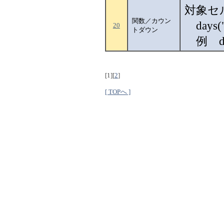
対象セ
関数／カウン
days
20
トダウン
例 da
[1]
[
2
]
[ TOPへ ]