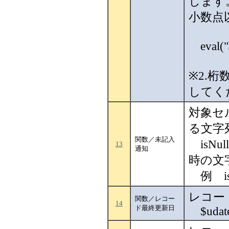
します
小数点
eval(
※2.
してく
対象セ
る文字
関数／未記入
isNu
13
通知
時の文字
例 isNu
レコー
関数／レコー
14
ド最終更新日
$udat