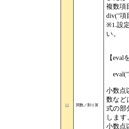
複数項
div("
※1.
い。
【eva
eval(
小数点
数など
11
関数／割り算
式の部
します
小数点