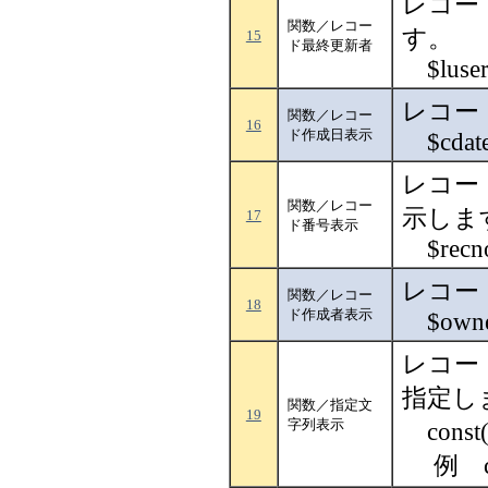
レコー
関数／レコー
す。
15
ド最終更新者
$luse
レコー
関数／レコー
16
ド作成日表示
$cdat
レコー
関数／レコー
示しま
17
ド番号表示
$recn
レコー
関数／レコー
18
ド作成者表示
$owne
レコー
指定し
関数／指定文
19
字列表示
cons
例 co