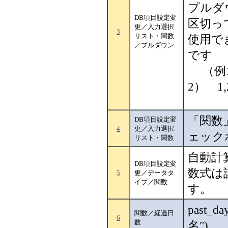
プルダ
DB項目設定変
区切っ
更／入力選択
3
リスト・関数
使用で
／プルダウン
です
（例1
2） 1,
「関数
DB項目設定変
4
更／入力選択
ェック
リスト・関数
自動計
DB項目設定変
数式は
5
更／データタ
イプ／関数
す。
past_
関数／経過日
6
数
名")