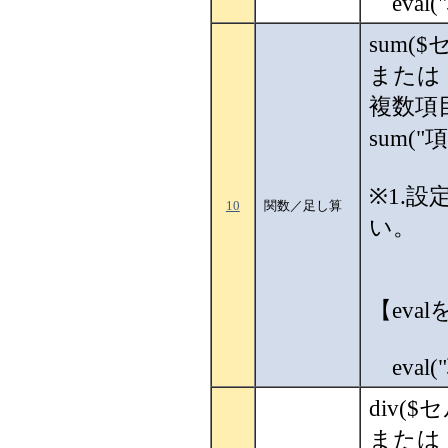
eval(
sum(
または 
複数項
sum("
※1.
10
関数／足し算
い。
【eva
eval(
div(
または 